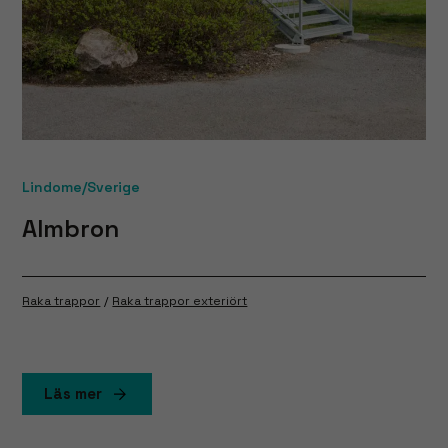
Lindome/Sverige
Almbron
Raka trappor
Raka trappor exteriört
Läs mer