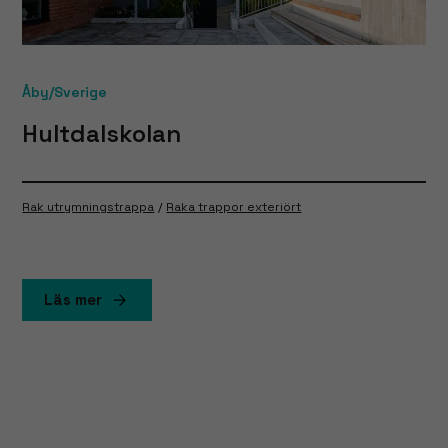
Åby/Sverige
Hultdalskolan
Rak utrymningstrappa
Raka trappor exteriört
Läs mer