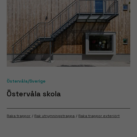
Östervåla/Sverige
Östervåla skola
Raka trappor
Rak utrymningstrappa
Raka trappor exteriört