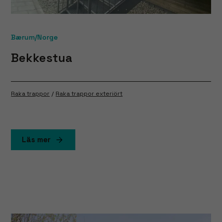
Bærum/Norge
Bekkestua
Raka trappor
Raka trappor exteriört
Läs mer