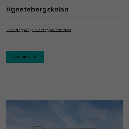
Agnetebergskolan
Raka trappor
Raka trappor exteriört
Läs mer