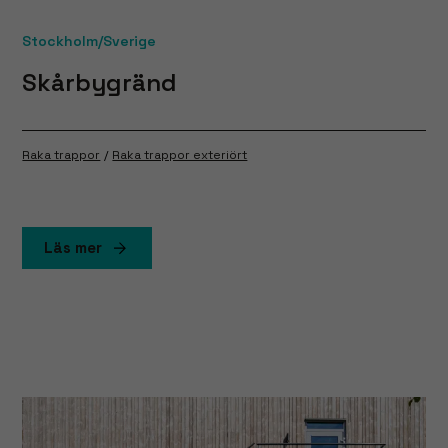
Stockholm/Sverige
Skårbygränd
Raka trappor
Raka trappor exteriört
Läs mer