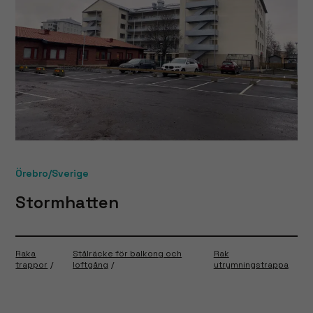
Örebro/Sverige
Stormhatten
Raka
Stålräcke för balkong och
Rak
trappor
loftgång
utrymningstrappa