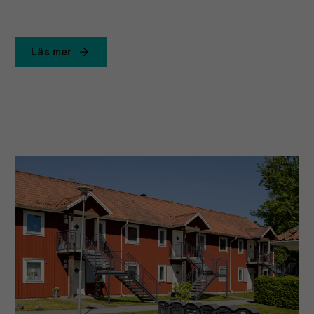
Upplevelse
För att vår
Läs mer
hemsida ska
prestera så
bra som
möjligt under
ditt besök.
Om du nekar
dessa
cookies
kommer viss
funktionalitet
att försvinna
från
hemsidan.
Marknadsföring
Genom att dela