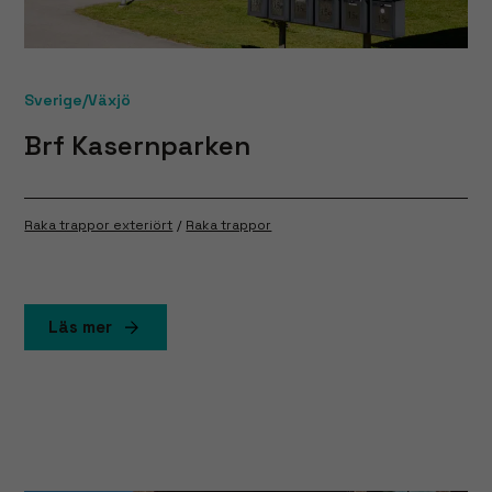
med dig av dina
intressen och
ditt beteende när
du surfar ökar du
chansen att få se
Sverige/Växjö
personligt
Brf Kasernparken
anpassat innehåll
och erbjudanden.
Raka trappor exteriört
Raka trappor
Läs mer