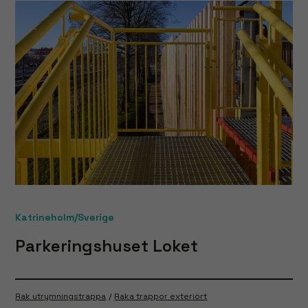
Katrineholm/Sverige
Parkeringshuset Loket
Rak utrymningstrappa
Raka trappor exteriört