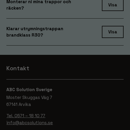
Monterar ni mina trappor och
Visa
räcken?
Klarar utrymningstrappan
Visa
brandklass R30?
Kontakt
ABC Solution Sverige
Moster Skuggas Väg 7
67141 Arvika
Tel. 0571 – 18 10 77
info@abcsolutions.se