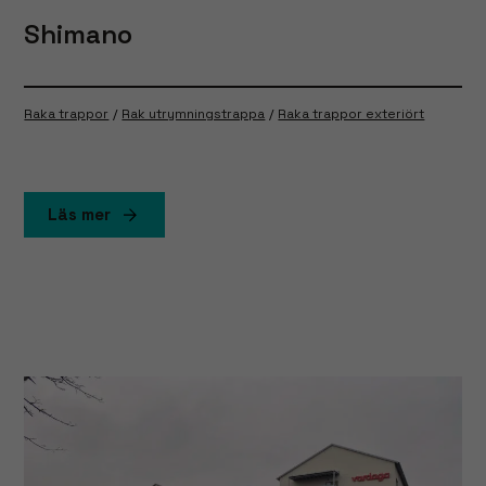
Shimano
Raka trappor
Rak utrymningstrappa
Raka trappor exteriört
Läs mer