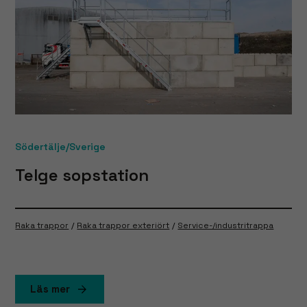
Södertälje/Sverige
Telge sopstation
Raka trappor
Raka trappor exteriört
Service-/industritrappa
Läs mer