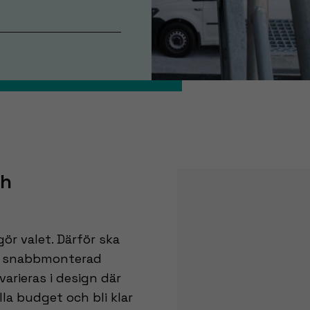
ch
ör valet. Därför ska
ch snabbmonterad
arieras i design där
lla budget och bli klar