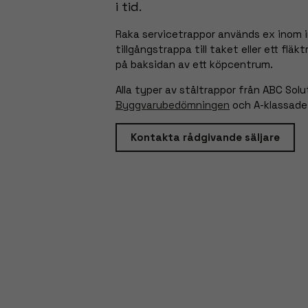
i tid.
Raka servicetrappor används ex inom i
tillgångstrappa till taket eller ett fläk
på baksidan av ett köpcentrum.
Alla typer av ståltrappor från ABC Sol
Byggvarubedömningen
och A-klassade
Kontakta rådgivande säljare