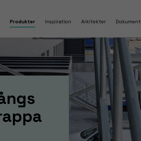
Produkter
Inspiration
Arkitekter
Dokument
gångs
trappa