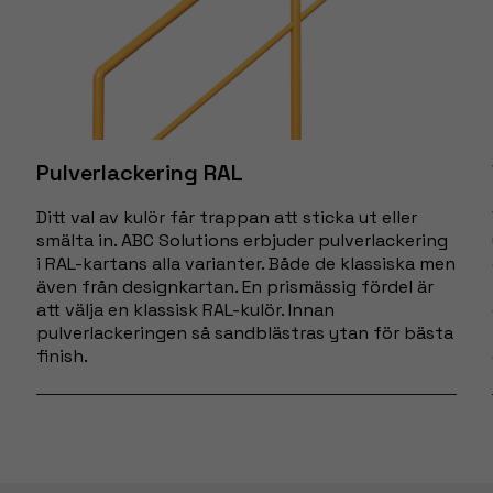
och
uppbyggnad,
baserat på
hur hemsidan
används.
Pulverlackering RAL
Upplevelse
För att vår
Ditt val av kulör får trappan att sticka ut eller
hemsida ska
smälta in. ABC Solutions erbjuder pulverlackering
prestera så
i RAL-kartans alla varianter. Både de klassiska men
bra som
även från designkartan. En prismässig fördel är
möjligt under
att välja en klassisk RAL-kulör. Innan
ditt besök.
pulverlackeringen så sandblästras ytan för bästa
Om du nekar
finish.
dessa
cookies
kommer viss
funktionalitet
att försvinna
från