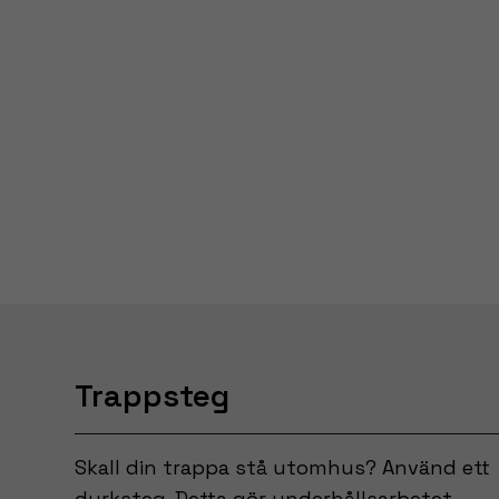
Trappsteg
Skall din trappa stå utomhus? Använd ett
durksteg. Detta gör underhållsarbetet