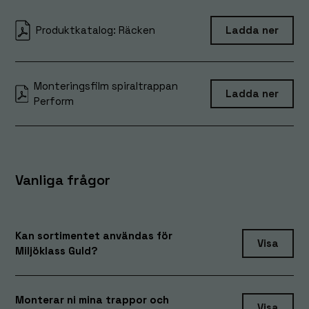
Produktkatalog: Räcken
Ladda ner
Monteringsfilm spiraltrappan
Ladda ner
Perform
Vanliga frågor
Kan sortimentet användas för
Visa
Miljöklass Guld?
Nödvändiga
Dessa
Monterar ni mina trappor och
cookies går
Visa