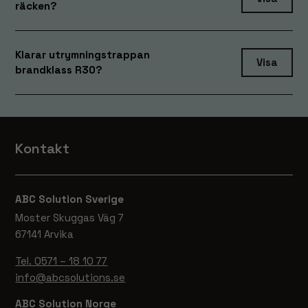
räcken?
inte att välja
bort. De
behövs för
att hemsidan
Klarar utrymningstrappan
Visa
över huvud
brandklass R30?
taget ska
fungera.
Statistik
Kontakt
För att vi ska
kunna
förbättra
ABC Solution Sverige
hemsidans
funktionalitet
Moster Skuggas Väg 7
och
67141 Arvika
uppbyggnad,
baserat på
Tel. 0571 – 18 10 77
hur hemsidan
info@abcsolutions.se
används.
ABC Solution Norge