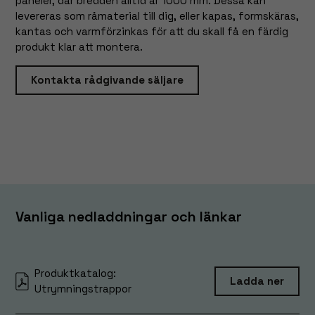
paneler, där bredden alltid är 1000 mm. Dessa kan
levereras som råmaterial till dig, eller kapas, formskäras,
kantas och varmförzinkas för att du skall få en färdig
produkt klar att montera.
Kontakta rådgivande säljare
Vanliga nedladdningar och länkar
Produktkatalog:
Ladda ner
Utrymningstrappor