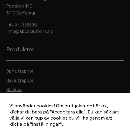
Postbox 140
Upplevelse
1410 Sofiemyr
För att vår
hemsida ska
Tel. 67 11 00 90
prestera så
info@abcsolutions.no
bra som
möjligt under
ditt besök.
Produkter
Om du nekar
dessa
cookies
Spiraltrappor
kommer viss
funktionalitet
Raka trappor
att försvinna
Räcken
från
hemsidan.
Ramper
Vi använder cookies! Om du tycker det är ok,
Gallerdurk
klickar du bara på "Acceptera alla". Du kan såklart
Marknadsföring
Lagervaror
välja vilken typ av cookies du vill ha genom att
Genom att dela
klicka på "Inställningar".
med dig av dina