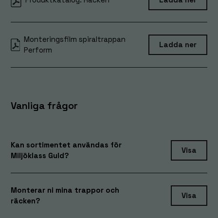
kommer viss
funktionalitet
att försvinna
från
Monteringsfilm spiraltrappan
hemsidan.
Ladda ner
Perform
Marknadsföring
Genom att dela
med dig av dina
Vanliga frågor
intressen och
ditt beteende när
du surfar ökar du
chansen att få se
Kan sortimentet användas för
personligt
Visa
Miljöklass Guld?
anpassat innehåll
och erbjudanden.
Monterar ni mina trappor och
Visa
räcken?