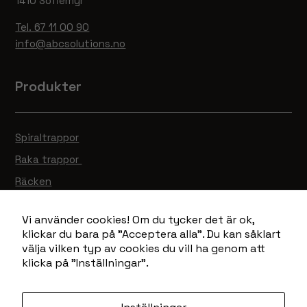
1410 Sofiemyr
Tel. 67 11 00 90
info@abcsolutions.no
Produkter
Spiraltrappor
Raka trappor
Räcken
Ramper
Vi använder cookies! Om du tycker det är ok,
Gallerdurk
klickar du bara på "Acceptera alla". Du kan såklart
Lagervaror
välja vilken typ av cookies du vill ha genom att
klicka på "Inställningar".