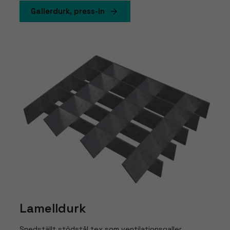
Gallerdurk, press-in
Nödvändiga
Dessa
cookies går
inte att välja
bort. De
behövs för
att hemsidan
över huvud
taget ska
fungera.
Lamelldurk
Statistik
För att vi ska
Snedställt stödstål tex som ventilationsgaller