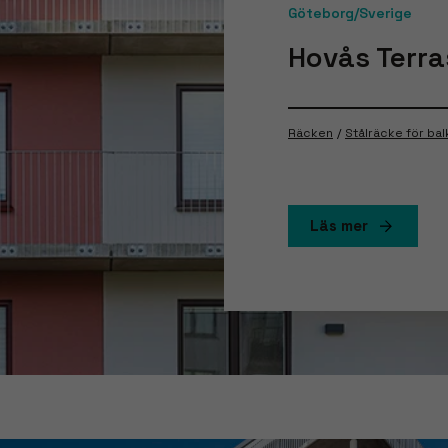
Göteborg/Sverige
Hovås Terra
Räcken
Stålräcke för ba
Läs mer