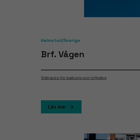
Halmstad/Sverige
Brf. Vågen
Stålräcke för balkong och loftgång
Läs mer