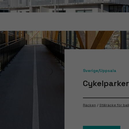
Sverige/Uppsala
Cykelparke
Räcken
Stålräcke för ba