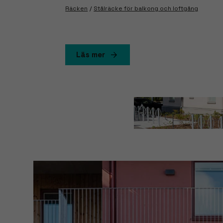
Räcken
Stålräcke för balkong och loftgång
Läs mer