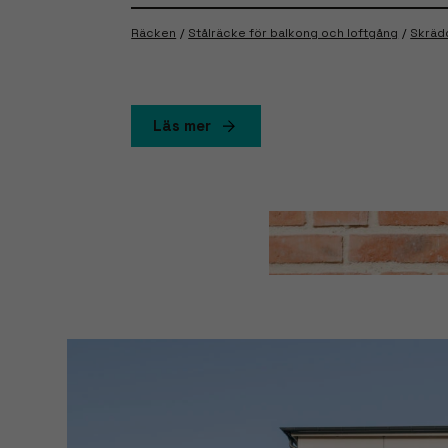
Räcken
Stålräcke för balkong och loftgång
Skräd
Läs mer