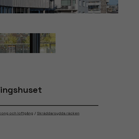
ringshuset
lkong och loftgång
Skräddarsydda räcken