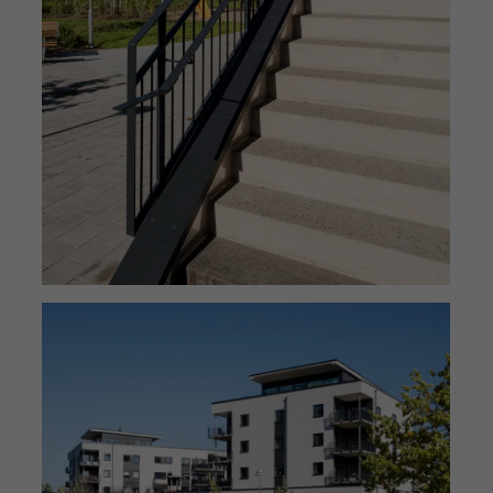
Nödvändiga
Dessa
cookies går
inte att välja
bort. De
behövs för
att hemsidan
över huvud
taget ska