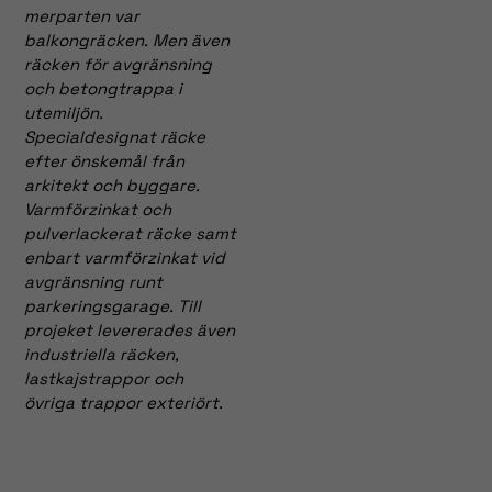
merparten var
möjligt under
balkongräcken. Men även
ditt besök.
räcken för avgränsning
Om du nekar
och betongtrappa i
dessa
utemiljön.
cookies
Specialdesignat räcke
kommer viss
efter önskemål från
funktionalitet
att försvinna
arkitekt och byggare.
från
Varmförzinkat och
hemsidan.
pulverlackerat räcke samt
enbart varmförzinkat vid
avgränsning runt
Marknadsföring
parkeringsgarage. Till
projeket levererades även
Genom att dela
med dig av dina
industriella räcken,
intressen och
lastkajstrappor och
ditt beteende när
övriga trappor exteriört.
du surfar ökar du
chansen att få se
personligt
anpassat innehåll