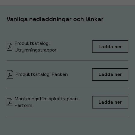
och erbjudanden.
Vanliga nedladdningar och länkar
Produktkatalog:
Ladda ner
Utrymningstrappor
Produktkatalog: Räcken
Ladda ner
Monteringsfilm spiraltrappan
Ladda ner
Perform