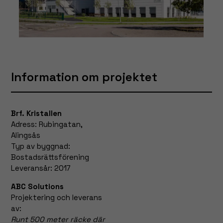
fungera.
Statistik
För att vi ska
kunna
förbättra
Information om projektet
hemsidans
funktionalitet
och
Brf. Kristallen
uppbyggnad,
Adress: Rubingatan,
baserat på
Alingsås
hur hemsidan
Typ av byggnad:
används.
Bostadsrättsförening
Leveransår: 2017
Upplevelse
ABC Solutions
För att vår
Projektering och leverans
hemsida ska
av:
prestera så
Runt 500 meter räcke där
bra som