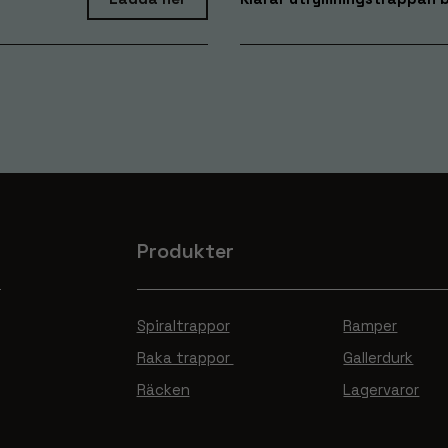
Produkter
Spiraltrappor
Ramper
Raka trappor
Gallerdurk
Räcken
Lagervaror
Nödvändiga