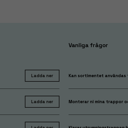
Vanliga frågor
Ladda ner
Kan sortimentet användas f
Ladda ner
Monterar ni mina trappor o
Ladda ner
Klarar utrymningstrappan 