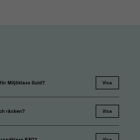
ör Miljöklass Guld?
Visa
ch räcken?
Visa
brandklass R30?
Visa