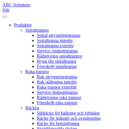
ABC Solutions
Sök
Produkter
Spiraltrappor
Spiral utrymningstrappa
Spiraltrappa interiör
Spiraltrappa exteriör
Service-/industritrappa
Rådgivning spiraltrappor
Bygg din spiraltrappa
Föreskrift spiraltrappa
Raka trappor
Rak utrymningstrappa
Rak ståltrappa interiör
Raka trappor exteriört
Service-/industritrappa
Rådgivning raka trappor
Föreskrift raka trappor
Räcken
Stålräcke för balkong och loftgång
Räcke för industri och avgränsning
Räcke för betongtrappa
Skräddarsydda räcken