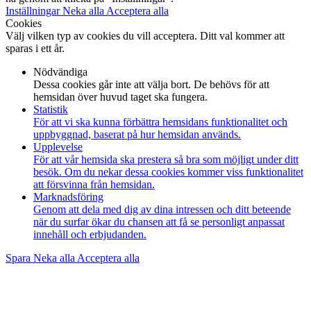
Inställningar
Neka alla
Acceptera alla
Cookies
Välj vilken typ av cookies du vill acceptera. Ditt val kommer att
sparas i ett år.
Nödvändiga
Dessa cookies går inte att välja bort. De behövs för att
hemsidan över huvud taget ska fungera.
Statistik
För att vi ska kunna förbättra hemsidans funktionalitet och
uppbyggnad, baserat på hur hemsidan används.
Upplevelse
För att vår hemsida ska prestera så bra som möjligt under ditt
besök. Om du nekar dessa cookies kommer viss funktionalitet
att försvinna från hemsidan.
Marknadsföring
Genom att dela med dig av dina intressen och ditt beteende
när du surfar ökar du chansen att få se personligt anpassat
innehåll och erbjudanden.
Spara
Neka alla
Acceptera alla