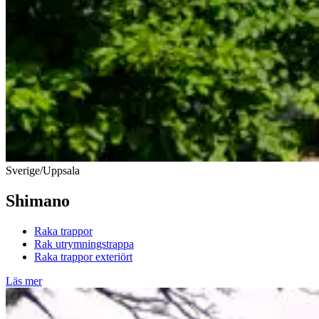
Sverige/Uppsala
Shimano
Raka trappor
Rak utrymningstrappa
Raka trappor exteriört
Läs mer