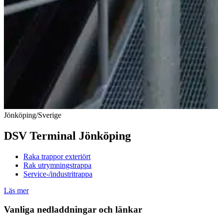
Jönköping/Sverige
DSV Terminal Jönköping
Raka trappor exteriört
Rak utrymningstrappa
Service-/industritrappa
Läs mer
Vanliga nedladdningar och länkar