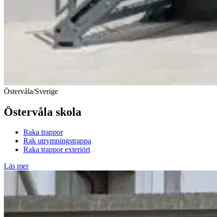
Östervåla/Sverige
Östervåla skola
Raka trappor
Rak utrymningstrappa
Raka trappor exteriört
Läs mer