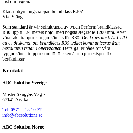
just din region.
Klarar utrymningstrappan brandklass R30?
Visa
Stäng
Som standard är vår spiraltrappa av typen Perform brandklassad
R30 upp till 24 meters höjd, med högsta stegradie 1200 mm. Även
våra raka trappor kan godkännas för R30.
Det krävs dock ALLTID
att ev önskemål om brandklass R30 tydligt kommuniceras från
beställaren redan i offertstadiet.
Detta gäller både för våra
typgodkända trappor som för önskemål om projektspecifika
beräkningar.
Kontakt
ABC Solution Sverige
Moster Skuggas Väg 7
67141 Arvika
Tel. 0571 – 18 10 77
info@abcsolutions.se
ABC Solution Norge