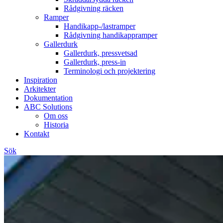
Rådgivning räcken
Ramper
Handikapp-/lastramper
Rådgivning handikappramper
Gallerdurk
Gallerdurk, pressvetsad
Gallerdurk, press-in
Terminologi och projektering
Inspiration
Arkitekter
Dokumentation
ABC Solutions
Om oss
Historia
Kontakt
Sök