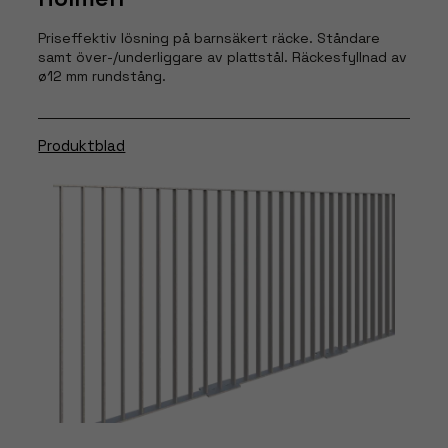
För att vi ska
Priseffektiv lösning på barnsäkert räcke. Ståndare
kunna
samt över-/underliggare av plattstål. Räckesfyllnad av
förbättra
ø12 mm rundstång.
hemsidans
funktionalitet
och
Produktblad
uppbyggnad,
baserat på
hur hemsidan
används.
Upplevelse
För att vår
hemsida ska
prestera så
bra som
möjligt under
ditt besök.
Om du nekar
dessa