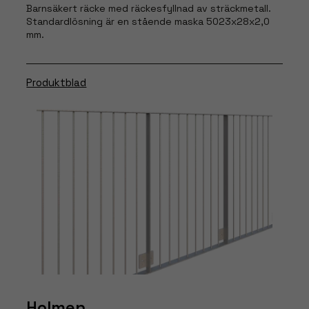
Barnsäkert räcke med räckesfyllnad av sträckmetall.
Standardlösning är en stående maska 5023x28x2,0
mm.
Produktblad
Nödvändiga
Dessa
cookies går
inte att välja
bort. De
behövs för
att hemsidan
över huvud
taget ska
fungera.
Holmen
Statistik