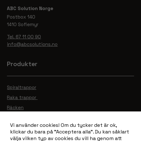
ABC Solution Norge
Postbox 140
1410 Sofiemyr
Tel. 67 11 00 90
info@abcsolutions.no
Produkter
Spiraltrappor
Raka trappor
Räcken
Ramper
Vi använder cookies! Om du tycker det är ok,
Gallerdurk
klickar du bara på "Acceptera alla". Du kan såklart
Lagervaror
välja vilken typ av cookies du vill ha genom att