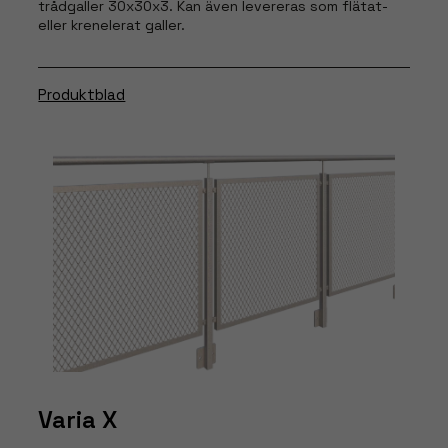
trådgaller 30x30x3. Kan även levereras som flätat-
eller krenelerat galler.
Produktblad
Varia X