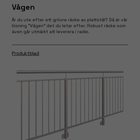
Vågen
cookies
kommer viss
funktionalitet
Är du ute efter ett grövre räcke av plattstål? Då är vår
lösning ”Vågen” det du letar efter. Robust räcke som
att försvinna
även går utmärkt att leverera i radie.
från
hemsidan.
Produktblad
Marknadsföring
Genom att dela
med dig av dina
intressen och
ditt beteende när
du surfar ökar du
chansen att få se
personligt
anpassat innehåll
och erbjudanden.