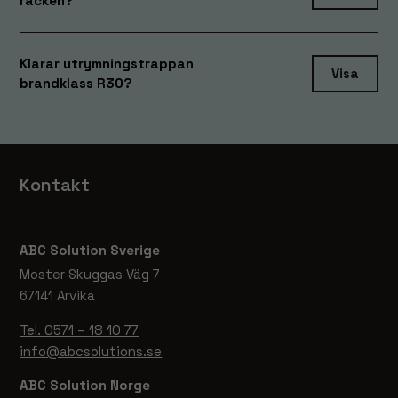
räcken?
kommer viss
funktionalitet
att försvinna
Klarar utrymningstrappan
Visa
från
brandklass R30?
hemsidan.
Marknadsföring
Genom att dela
Kontakt
med dig av dina
intressen och
ditt beteende när
du surfar ökar du
ABC Solution Sverige
chansen att få se
Moster Skuggas Väg 7
personligt
67141 Arvika
anpassat innehåll
och erbjudanden.
Tel. 0571 – 18 10 77
info@abcsolutions.se
ABC Solution Norge