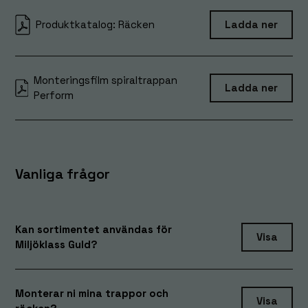
kunna
Produktkatalog: Räcken
Ladda ner
förbättra
hemsidans
funktionalitet
och
Monteringsfilm spiraltrappan
uppbyggnad,
Ladda ner
Perform
baserat på
hur hemsidan
används.
Vanliga frågor
Upplevelse
För att vår
hemsida ska
prestera så
Kan sortimentet användas för
bra som
Visa
Miljöklass Guld?
möjligt under
ditt besök.
Om du nekar
Monterar ni mina trappor och
dessa
Visa
cookies