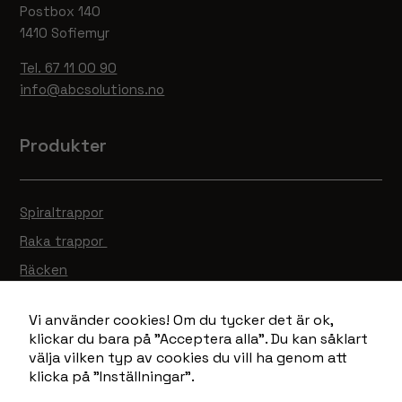
Postbox 140
1410 Sofiemyr
Tel. 67 11 00 90
info@abcsolutions.no
Produkter
Spiraltrappor
Raka trappor
Räcken
Ramper
Vi använder cookies! Om du tycker det är ok,
Gallerdurk
klickar du bara på "Acceptera alla". Du kan såklart
Lagervaror
välja vilken typ av cookies du vill ha genom att
klicka på "Inställningar".