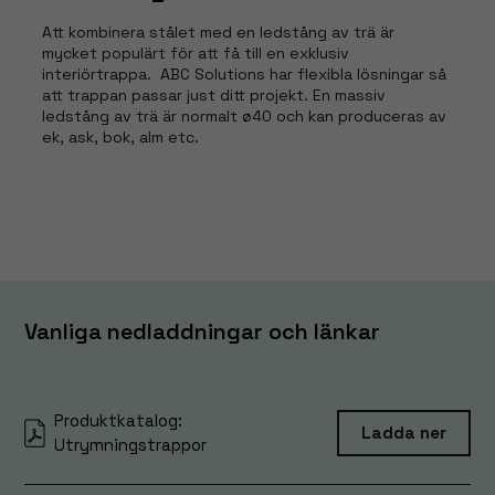
Att kombinera stålet med en ledstång av trä är
mycket populärt för att få till en exklusiv
interiörtrappa. ABC Solutions har flexibla lösningar så
att trappan passar just ditt projekt. En massiv
ledstång av trä är normalt ø40 och kan produceras av
ek, ask, bok, alm etc.
Nödvändiga
Dessa
cookies går
inte att välja
bort. De
behövs för
att hemsidan
Vanliga nedladdningar och länkar
över huvud
taget ska
fungera.
Produktkatalog:
Ladda ner
Utrymningstrappor
Statistik
För att vi ska