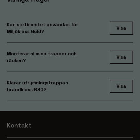
Kan sortimentet användas för
Visa
Miljöklass Guld?
Monterar ni mina trappor och
Visa
räcken?
Nödvändiga
Klarar utrymningstrappan
Visa
Dessa
brandklass R30?
cookies går
inte att välja
bort. De
behövs för
att hemsidan
Kontakt
över huvud
taget ska