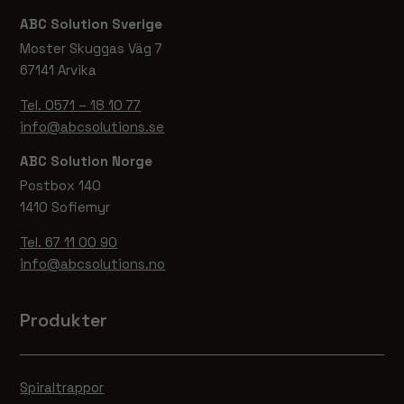
fungera.
ABC Solution Sverige
Moster Skuggas Väg 7
Statistik
67141 Arvika
För att vi ska
Tel. 0571 – 18 10 77
kunna
förbättra
info@abcsolutions.se
hemsidans
ABC Solution Norge
funktionalitet
och
Postbox 140
uppbyggnad,
1410 Sofiemyr
baserat på
hur hemsidan
Tel. 67 11 00 90
används.
info@abcsolutions.no
Produkter
Upplevelse
För att vår
hemsida ska
prestera så
Spiraltrappor
bra som