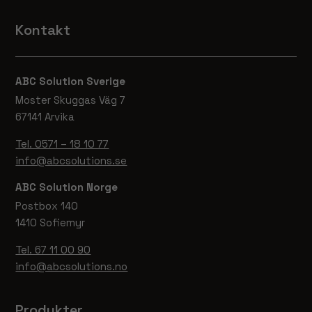
Kontakt
ABC Solution Sverige
Moster Skuggas Väg 7
67141 Arvika
Tel. 0571 – 18 10 77
info@abcsolutions.se
ABC Solution Norge
Postbox 140
Nödvändiga
1410 Sofiemyr
Dessa
cookies går
Tel. 67 11 00 90
inte att välja
info@abcsolutions.no
bort. De
behövs för
att hemsidan
Produkter