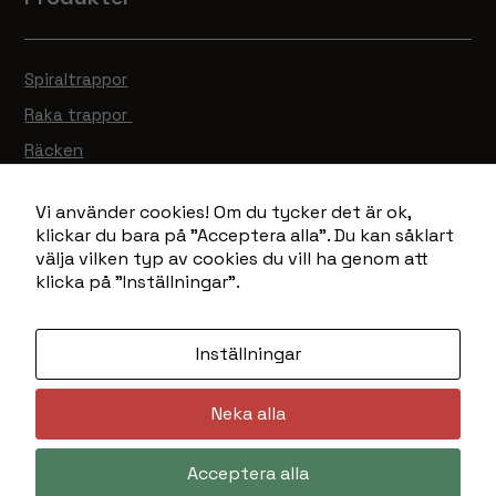
över huvud
taget ska
fungera.
Spiraltrappor
Raka trappor
Statistik
Räcken
För att vi ska
kunna
Ramper
förbättra
Vi använder cookies! Om du tycker det är ok,
Gallerdurk
hemsidans
klickar du bara på "Acceptera alla". Du kan såklart
funktionalitet
Lagervaror
välja vilken typ av cookies du vill ha genom att
och
klicka på "Inställningar".
uppbyggnad,
baserat på
hur hemsidan
Inställningar
Integritetspolicy
används.
Neka alla
Upplevelse
För att vår
Acceptera alla
hemsida ska