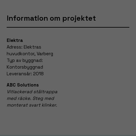
fungera.
Information om projektet
Statistik
För att vi ska
kunna
Elektra
förbättra
Adress: Elektras
hemsidans
huvudkontor, Varberg
funktionalitet
Typ av byggnad:
och
Kontorsbyggnad
uppbyggnad,
baserat på
Leveransår: 2018
hur hemsidan
ABC Solutions
används.
Vitlackerad ståltrappa
med räcke. Steg med
monterat svart klinker.
Upplevelse
För att vår
hemsida ska
prestera så
bra som