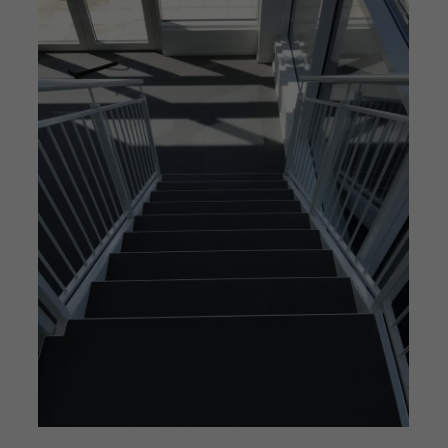
Nödvändiga
Dessa
cookies går
inte att välja
bort. De
behövs för
att hemsidan
över huvud
taget ska