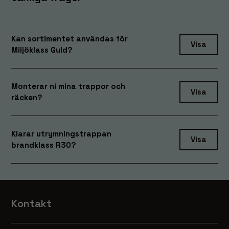
och erbjudanden.
Kan sortimentet användas för
Visa
Miljöklass Guld?
Monterar ni mina trappor och
Visa
räcken?
Klarar utrymningstrappan
Visa
brandklass R30?
Kontakt