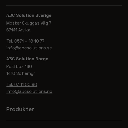
ABC Solution Sverige
Moster Skuggas Väg 7
67141 Arvika
Tel. 0571 – 18 10 77
info@abcsolutions.se
ABC Solution Norge
Postbox 140
1410 Sofiemyr
Nödvändiga
Tel. 67 11 00 90
Dessa
info@abcsolutions.no
cookies går
inte att välja
bort. De
Produkter
behövs för
att hemsidan
över huvud
taget ska